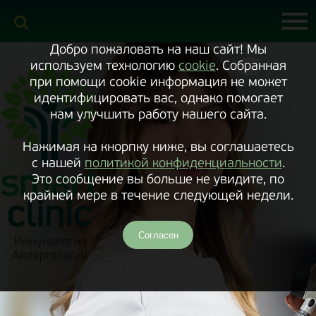
Включить
версию
сайта
для
экранного
Добро пожаловать на наш сайт! Мы
диктора
используем технологию
cookie
. Собранная
при помощи cookie информация не может
идентифицировать вас, однако помогает
нам улучшить работу нашего сайта.
Нажимая на кнорпку ниже, вы соглашаетесь
с нашей
политикой конфиденциальности
.
Это сообщение вы больше не увидите, по
крайней мере в течение следующей недели.
Согласен