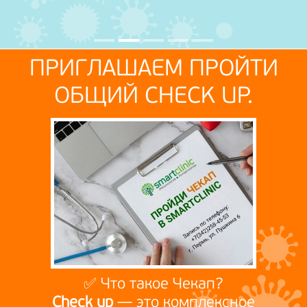
ПРИГЛАШАЕМ ПРОЙТИ
ОБЩИЙ СHECK UP.
✅ Что такое Чекап?
Сheck up
— это комплексное