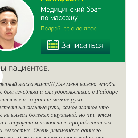
Медицинский брат
по массажу
Подробнее о докторе
Записаться
Записаться
ы пациентов:
лепный массажист!!! Для меня важно чтобы
Оч
 был лечебный и для удовольствия, в Гайдаре
ка
ется все и хорошие мягкие руки
по
ственные сильные руки, самое главное что
си
 не вызвал болевых ощущений, но при этом
во
ла с ощущением полностью проработанным
ср
и легкостью. Очень рекомендую данного
с 
листа, дело свое знает и сразу видно что
де