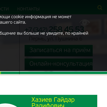
ОСТИ
КОНТАКТЫ
омощи cookie информация не может
ашего сайта.
258 45 53
+7 (342)
ообщение вы больше не увидите, по крайней
Пермь, ул. Пушкина 6
Записаться на приём
Онлайн-консультация
Хазиев Гайдар
Ралифович