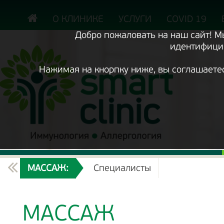
Включить
версию
сайта
О КЛИНИКЕ
УСЛУГИ
COVID 19
для
экранного
Добро пожаловать на наш сайт! 
диктора
идентифицир
Нажимая на кнорпку ниже, вы соглашаете
ТЕКУЩИЙ
МАССАЖ:
Специалисты
РАЗДЕЛ
МАССАЖ