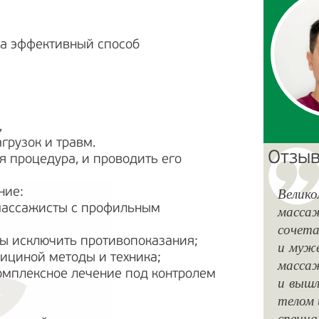
 а эффективный способ
,
грузок и травм.
Отзыв
 процедура, и проводить его
Велико
ние:
массажисты с профильным
массаж
сочета
бы исключить противопоказания;
и муже
ициной методы и техника;
массаж
омплексное лечение под контролем
и выш
телом 
специа