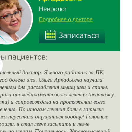
Невролог
Подробнее о докторе
Записаться
Записаться
ы пациентов:
тельный доктор. Я много работаю за ПК,
Об
 год болела шея. Ольга Аркадьевна научила
с 
ениям для расслабления мышц шеи и спины,
по
рила от медикаментозного лечения (ненавижу
вы
ки) и сопровождала на протяжении всего
не
лечения. По итогам лечения боли в затылке
ре
шея перестала ощущаться вообще! Головные
От
рошли, я стал легче засыпать и легче
ох
ть по утрам. Понравилось: Здравомыслящий
пр