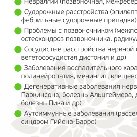
Невралгии (позвоночная, межребер
Судорожные расстройства (эпилеп
фебрильные судорожные припадки)
Проблемы с позвоночником (межпо
остеохондроз позвоночника, радику
Сосудистые расстройства нервной 
вегетососудистая дистония и др)
Заболевания воспалительного хара
полинейропатия, менингит, клещев
Дегенеративные заболевания нерв
Паркинсона, болезнь Альцгеймера, 
болезнь Пика и др)
Аутоиммунные заболевания (рассея
синдром Гийена-Барре)