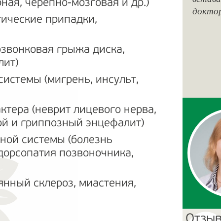
ная, черепно-мозговая и др.)
докто
тические припадки,
звонковая грыжа диска,
лит)
системы (мигрень, инсульт,
ктера (неврит лицевого нерва,
ой и гриппозный энцефалит)
ной системы (болезнь
дорсопатия позвоночника,
нный склероз, миастения,
Отзыв