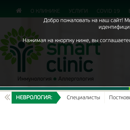
Включить
версию
сайта
О КЛИНИКЕ
УСЛУГИ
COVID 19
для
экранного
Добро пожаловать на наш сайт! 
диктора
идентифицир
Нажимая на кнорпку ниже, вы соглашаете
ТЕКУЩИЙ
НЕВРОЛОГИЯ:
Специалисты
Постков
РАЗДЕЛ