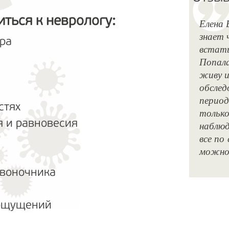
ться к неврологу:
Елена 
знает 
ера
встать
Попала
живу и
обслед
период
стях
только
 и равновесия
наблюд
все по
можно 
воночника
х ощущений