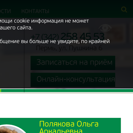
ОСТИ
КОНТАКТЫ
омощи cookie информация не может
ашего сайта.
258 45 53
+7 (342)
ообщение вы больше не увидите, по крайней
Пермь, ул. Пушкина 6
Записаться на приём
Онлайн-консультация
Полякова Ольга
Аркадьевна