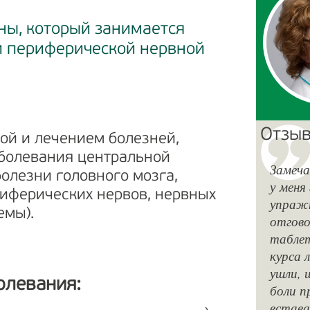
ны, который занимается
и периферической нервной
Отзыв
ой и лечением болезней,
аболевания центральной
Замеча
олезни головного мозга,
у меня
риферических нервов, нервных
упражн
емы).
отгово
таблет
курса 
ушли, 
олевания:
боли п
встава