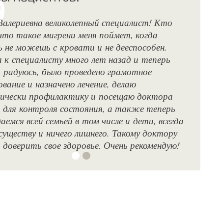
Валериевна великолепный специалист! Кто
С 
что такое мигрени меня поймет, когда
к 
 не можешь с кровати и не дееспособен.
Он
 к специалисту много лет назад и теперь
на
 радуюсь, было проведено грамотное
Мы
ование и назначено лечение, делаю
Ре
ически профилактику и посещаю доктора
об
 для контроля состояния, а также теперь
аемся всей семьей в том числе и дети, всегда
 существу и ничего лишнего. Такому доктору
доверить свое здоровье. Очень рекомендую!