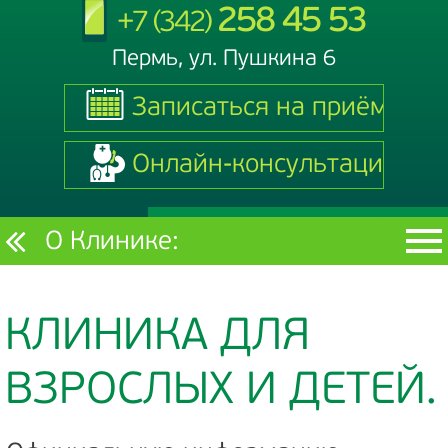
258 45 53
+7 (342)
Пермь, ул. Пушкина 6
Записаться на приём
Записаться на приём
Онлайн-консультация
Онлайн-консультация
Текущий
О Клинике:
раздел
КЛИНИКА ДЛЯ
ВЗРОСЛЫХ И ДЕТЕЙ.