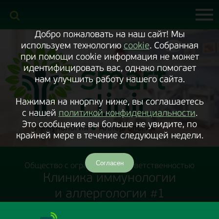
Включить
версию
сайта
для
экранного
Добро пожаловать на наш сайт! Мы
диктора
используем технологию
cookie
. Собранная
при помощи cookie информация не может
идентифицировать вас, однако помогает
нам улучшить работу нашего сайта.
Нажимая на кнорпку ниже, вы соглашаетесь
с нашей
политикой конфиденциальности
.
Это сообщение вы больше не увидите, по
крайней мере в течение следующей недели.
Согласен
Общество с ограниченной ответственностью
Клиника иммунологии
и аллергологии #1