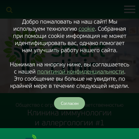
Включить
версию
сайта
для
экранного
Добро пожаловать на наш сайт! Мы
диктора
используем технологию
cookie
. Собранная
при помощи cookie информация не может
идентифицировать вас, однако помогает
нам улучшить работу нашего сайта.
Нажимая на кнорпку ниже, вы соглашаетесь
с нашей
политикой конфиденциальности
.
Это сообщение вы больше не увидите, по
крайней мере в течение следующей недели.
Согласен
Общество с ограниченной ответственностью
Клиника иммунологии
и аллергологии #1