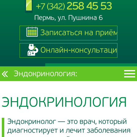
258 45 53
+7 (342)
Пермь, ул. Пушкина 6
Записаться на приём
Записаться на приём
Онлайн-консультация
Онлайн-консультация
Текущий
Эндокринология:
раздел
ЭНДОКРИНОЛОГИЯ
Эндокринолог — это врач, который
диагностирует и лечит заболевания