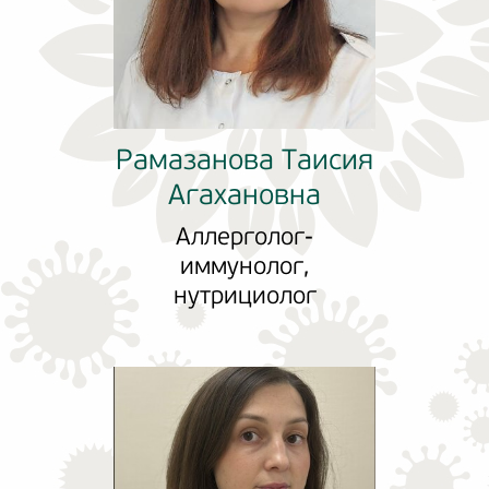
Рамазанова Таисия
Агахановна
Аллерголог-
иммунолог,
нутрициолог