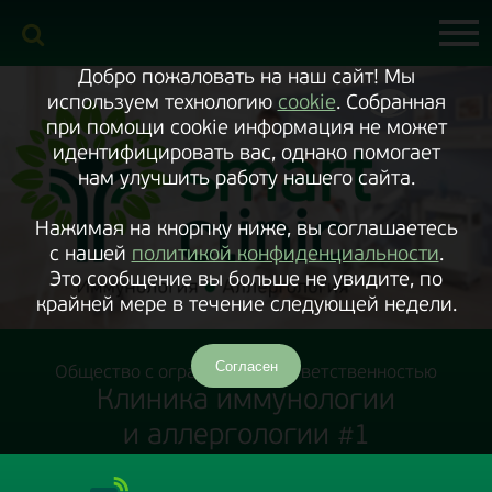
Включить
версию
сайта
для
экранного
Добро пожаловать на наш сайт! Мы
диктора
используем технологию
cookie
. Собранная
при помощи cookie информация не может
идентифицировать вас, однако помогает
нам улучшить работу нашего сайта.
Нажимая на кнорпку ниже, вы соглашаетесь
с нашей
политикой конфиденциальности
.
Это сообщение вы больше не увидите, по
крайней мере в течение следующей недели.
Согласен
Общество с ограниченной ответственностью
Клиника иммунологии
и аллергологии #1