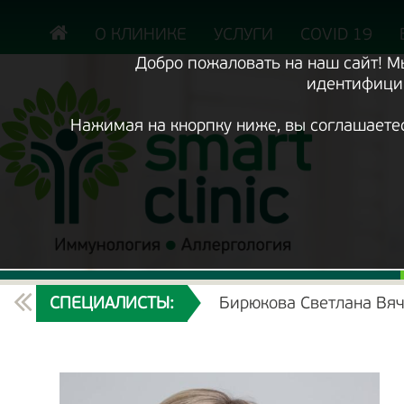
Включить
версию
сайта
О КЛИНИКЕ
УСЛУГИ
COVID 19
для
экранного
Добро пожаловать на наш сайт! 
диктора
идентифицир
Нажимая на кнорпку ниже, вы соглашаете
ТЕКУЩИЙ
СПЕЦИАЛИСТЫ:
Бирюкова Светлана Вя
РАЗДЕЛ