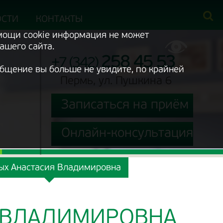
ОСТИ
КОНТАКТЫ
омощи cookie информация не может
ашего сайта.
258 45 53
+7 (342)
ообщение вы больше не увидите, по крайней
Пермь, ул. Пушкина 6
Записаться на приём
Онлайн-консультация
ий
ых Анастасия Владимировна
 ВЛАДИМИРОВНА