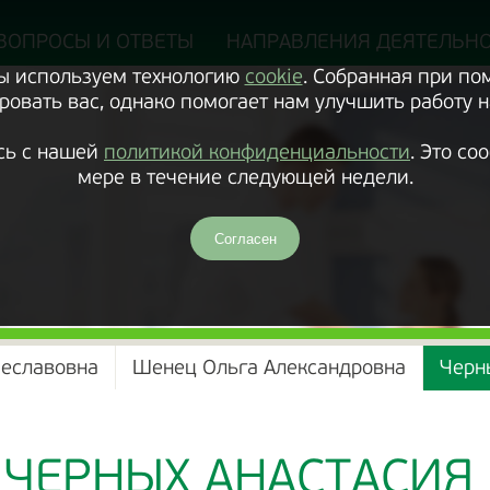
ВОПРОСЫ И ОТВЕТЫ
НАПРАВЛЕНИЯ ДЕЯТЕЛЬН
Мы используем технологию
cookie
. Собранная при п
овать вас, однако помогает нам улучшить работу н
сь с нашей
политикой конфиденциальности
. Это с
мере в течение следующей недели.
Согласен
Текущ
чеславовна
Шенец Ольга Александровна
Черн
раздел
ЧЕРНЫХ АНАСТАСИЯ