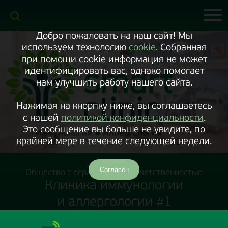
Включить
версию
сайта
для
экранного
Добро пожаловать на наш сайт! Мы
диктора
используем технологию
cookie
. Собранная
при помощи cookie информация не может
идентифицировать вас, однако помогает
нам улучшить работу нашего сайта.
Нажимая на кнорпку ниже, вы соглашаетесь
с нашей
политикой конфиденциальности
.
Это сообщение вы больше не увидите, по
крайней мере в течение следующей недели.
Согласен
Общество с ограниченной ответственностью
Клиника иммунологии
и аллергологии #1