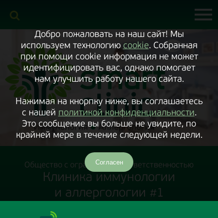
Включить
версию
сайта
для
экранного
Добро пожаловать на наш сайт! Мы
диктора
используем технологию
cookie
. Собранная
при помощи cookie информация не может
идентифицировать вас, однако помогает
нам улучшить работу нашего сайта.
Нажимая на кнорпку ниже, вы соглашаетесь
с нашей
политикой конфиденциальности
.
Это сообщение вы больше не увидите, по
крайней мере в течение следующей недели.
Согласен
Общество с ограниченной ответственностью
Клиника иммунологии
и аллергологии #1