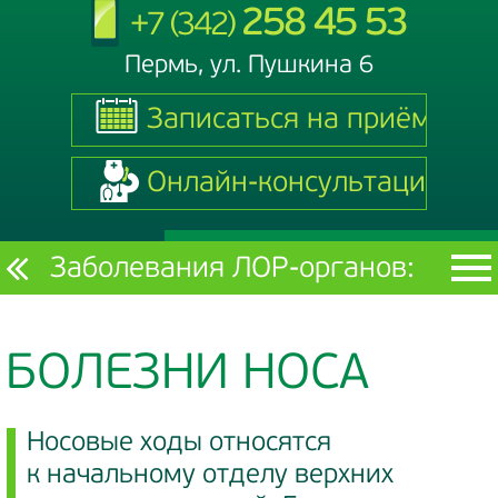
258 45 53
+7 (342)
Пермь, ул. Пушкина 6
Записаться на приём
Записаться на приём
Онлайн-консультация
Онлайн-консультация
Текущий
Заболевания ЛОР-органов:
раздел
БОЛЕЗНИ НОСА
Носовые ходы относятся
к начальному отделу верхних