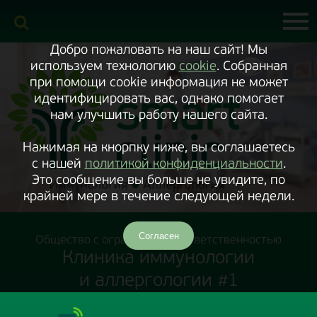
Включить
версию
сайта
для
экранного
Добро пожаловать на наш сайт! Мы
диктора
используем технологию
cookie
. Собранная
при помощи cookie информация не может
идентифицировать вас, однако помогает
нам улучшить работу нашего сайта.
Нажимая на кнорпку ниже, вы соглашаетесь
с нашей
политикой конфиденциальности
.
Это сообщение вы больше не увидите, по
крайней мере в течение следующей недели.
Согласен
Общество с ограниченной ответственностью
Клиника иммунологии
и аллергологии #1