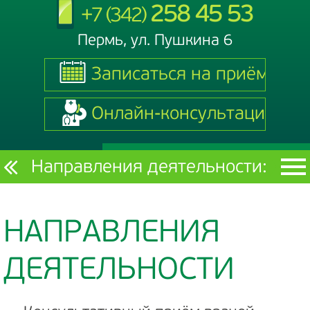
258 45 53
+7 (342)
Пермь, ул. Пушкина 6
Записаться на приём
Записаться на приём
Онлайн-консультация
Онлайн-консультация
Текущий
Направления деятельности:
раздел
НАПРАВЛЕНИЯ
ДЕЯТЕЛЬНОСТИ