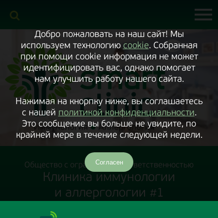
Включить
версию
сайта
для
экранного
Добро пожаловать на наш сайт! Мы
диктора
используем технологию
cookie
. Собранная
при помощи cookie информация не может
идентифицировать вас, однако помогает
нам улучшить работу нашего сайта.
Нажимая на кнорпку ниже, вы соглашаетесь
с нашей
политикой конфиденциальности
.
Это сообщение вы больше не увидите, по
крайней мере в течение следующей недели.
Согласен
Общество с ограниченной ответственностью
Клиника иммунологии
и аллергологии #1