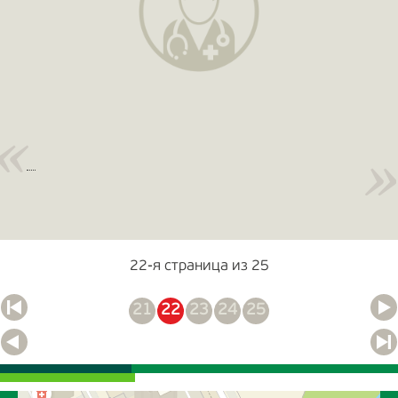
22-я страница из 25
21
22
23
24
25