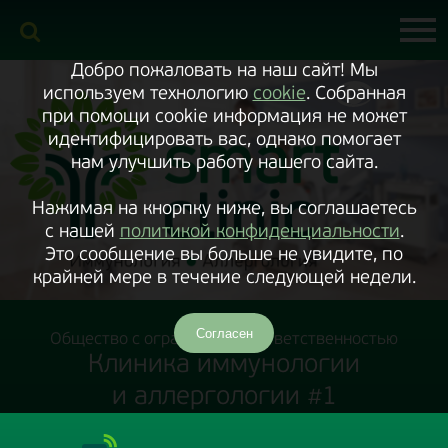
Включить
версию
сайта
для
экранного
Добро пожаловать на наш сайт! Мы
диктора
используем технологию
cookie
. Собранная
при помощи cookie информация не может
идентифицировать вас, однако помогает
нам улучшить работу нашего сайта.
Нажимая на кнорпку ниже, вы соглашаетесь
с нашей
политикой конфиденциальности
.
Это сообщение вы больше не увидите, по
крайней мере в течение следующей недели.
Согласен
Общество с ограниченной ответственностью
Клиника иммунологии
и аллергологии #1