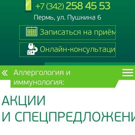
258 45 53
+7 (342)
Пермь, ул. Пушкина 6
Записаться на приём
Записаться на приём
Онлайн-консультация
Онлайн-консультация
Текущий
Аллергология и
раздел
иммунология:
АКЦИИ
И СПЕЦПРЕДЛОЖЕН