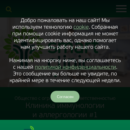
Включить
версию
сайта
для
экранного
Добро пожаловать на наш сайт! Мы
диктора
используем технологию
cookie
. Собранная
при помощи cookie информация не может
идентифицировать вас, однако помогает
нам улучшить работу нашего сайта.
Нажимая на кнорпку ниже, вы соглашаетесь
с нашей
политикой конфиденциальности
.
Это сообщение вы больше не увидите, по
крайней мере в течение следующей недели.
Согласен
Общество с ограниченной ответственностью
Клиника иммунологии
и аллергологии #1