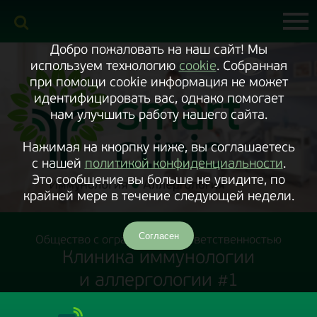
Включить
версию
сайта
для
экранного
Добро пожаловать на наш сайт! Мы
диктора
используем технологию
cookie
. Собранная
при помощи cookie информация не может
идентифицировать вас, однако помогает
нам улучшить работу нашего сайта.
Нажимая на кнорпку ниже, вы соглашаетесь
с нашей
политикой конфиденциальности
.
Это сообщение вы больше не увидите, по
крайней мере в течение следующей недели.
Согласен
Общество с ограниченной ответственностью
Клиника иммунологии
и аллергологии #1