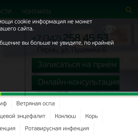
ОСТИ
КОНТАКТЫ
омощи cookie информация не может
ашего сайта.
258 45 53
+7 (342)
ообщение вы больше не увидите, по крайней
Пермь, ул. Пушкина 6
Записаться на приём
Онлайн-консультация
тиф
Ветряная оспа
щевой энцефалит
Коклюш
Корь
екция
Ротавирусная инфекция