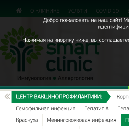
Включить
версию
сайта
О КЛИНИКЕ
УСЛУГИ
COVID 19
для
экранного
Добро пожаловать на наш сайт! 
диктора
идентифицир
Нажимая на кнорпку ниже, вы соглашаете
ТЕКУЩИЙ
ЦЕНТР ВАКЦИНОПРОФИЛАКТИКИ:
Корп
РАЗДЕЛ
Гемофильная инфекция
Гепатит А
Гепа
Те
Краснуха
Менингококковая инфекция
П
ра