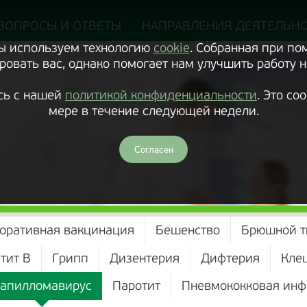
ВОПРОСЫ И ОТВЕТЫ
НАПРАВЛЕНИЯ ДЕЯТЕЛЬН
Мы используем технологию
cookie
. Собранная при п
овать вас, однако помогает нам улучшить работу н
сь с нашей
политикой конфиденциальности
. Это с
мере в течение следующей недели.
Согласен
оративная вакцинация
Бешенство
Брюшной 
тит В
Грипп
Дизентерия
Дифтерия
Кле
кущий
апилломавирус
Паротит
Пневмококковая инф
здел