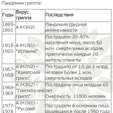
Пандемии гриппа:
Вирус
Годы
Последствия
гриппа
1889-
Пандемия средней
А (H3N2)
1891
интенсивности
Пострадало 20-40%
населения мира, около 50
1918-
А (H1N1) –
млн. смертельных исходов,
1920
“Испанка”
практически каждый 20
житель планеты
А (H2N2) –
Пострадало от 1,5 до 2 млрд.
1957-
“Азиатский
человек Более 1 млн.
1959
грипп”
смертельных исходов
А (H3N2) –
Пострадали лица младше 65
1968-
“Гонгконский
лет
1969
грипп”
Смертность: 33800 человек
А (H1N1) –
1977-
Пострадали в основном лица,
“Русский
1978
родившиеся после 1950 года