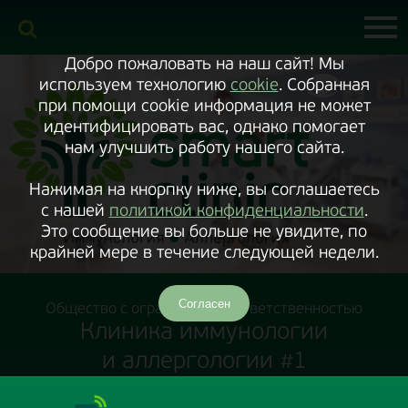
Включить
версию
сайта
для
экранного
Добро пожаловать на наш сайт! Мы
диктора
используем технологию
cookie
. Собранная
при помощи cookie информация не может
идентифицировать вас, однако помогает
нам улучшить работу нашего сайта.
Нажимая на кнорпку ниже, вы соглашаетесь
с нашей
политикой конфиденциальности
.
Это сообщение вы больше не увидите, по
крайней мере в течение следующей недели.
Согласен
Общество с ограниченной ответственностью
Клиника иммунологии
и аллергологии #1